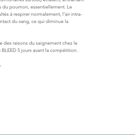
enfants.
Protéines brutes 
u du poumon, essentiellement. Le
Calcium 14%
tés à respirer normalement, l’air intra-
Cellulose brute 5
ntact du sang, ce qui diminue la
Humidité 2,7%
Matières grasses 
Magnésium <1%,
e des raisons du saignement chez le
 BLEED 5 jours avant la compétition.
.