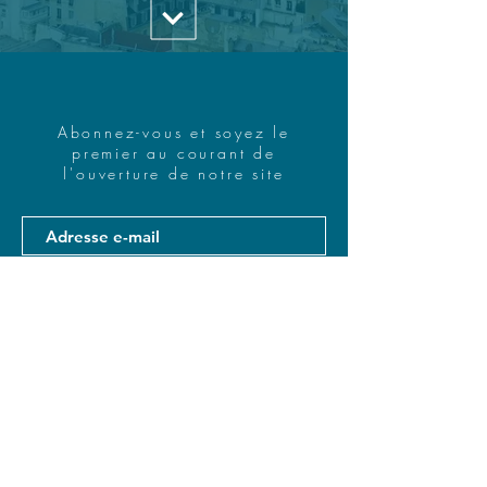
Abonnez-vous et soyez le
premier au courant de
l'ouverture de notre site
S'abonner
© 2020 Kare Solution - Tous droits réservés.
Design & Development by
33 Creative Dubai