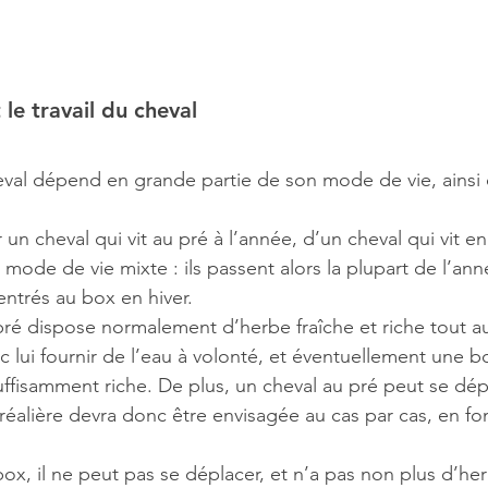
le travail du cheval
eval dépend en grande partie de son mode de vie, ainsi q
r un cheval qui vit au pré à l’année, d’un cheval qui vit e
mode de vie mixte : ils passent alors la plupart de l’ann
ntrés au box en hiver.
 pré dispose normalement d’herbe fraîche et riche tout a
onc lui fournir de l’eau à volonté, et éventuellement une bo
uffisamment riche. De plus, un cheval au pré peut se dépl
alière devra donc être envisagée au cas par cas, en fonc
ox, il ne peut pas se déplacer, et n’a pas non plus d’he