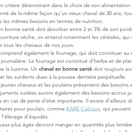
un critère déterminant dans le choix de son alimentation
enté de la même façon qu’un vieux cheval de 30 ans, to
as les mêmes besoins en termes de nutrition.
en bonne santé doit absorber entre 2 et 3% de son poids
nourriture sèche, on entend notamment les céréales, qui 
e tous les chevaux de nos jours.
comprend également le fourrage, qui doit constituer au
e journalière. Le fourrage est constitué d’herbe et de pla
 la luzerne. Un 
cheval en bonne santé
 doit toujours avo
ner les surdents dues à la pousse dentaire perpétuelle.
es jeunes chevaux et les poulains présentent des besoins 
 juments suitées auront également des besoins accrus j
s en cas de perte d’état importante. Il existe d’ailleurs d
aires pour poulain, comme 
KARE Calcium
, qui peuvent
 l’élevage d’équidés.
vaux plus âgés devront manger en quantités plus limitées