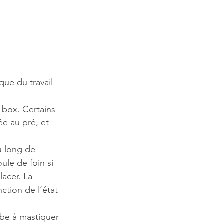
ue du travail 
n box. Certains 
ée au pré, et 
u long de 
ule de foin si 
acer. La 
tion de l’état 
rbe à mastiquer 