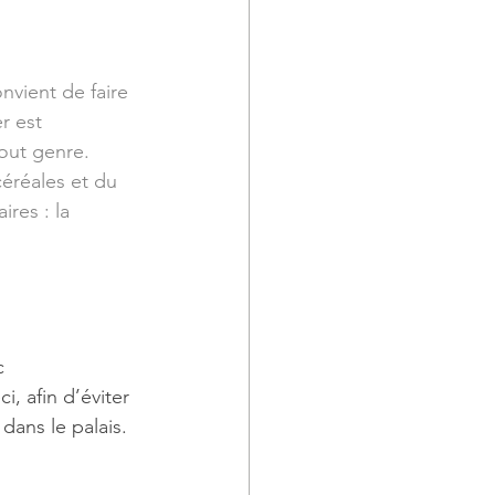
nvient de faire 
r est 
out genre. 
éréales et du 
res : la 
c 
, afin d’éviter 
dans le palais.