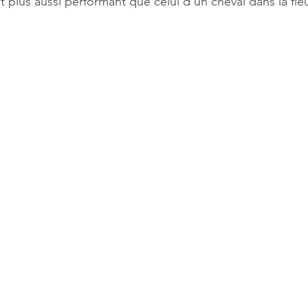
t plus aussi performant que celui d’un cheval dans la fleu