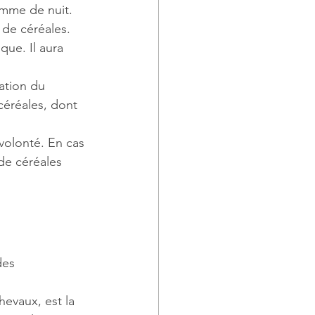
omme de nuit. 
de céréales. 
ue. Il aura 
ation du 
céréales, dont 
volonté. En cas 
de céréales 
des 
hevaux, est la 