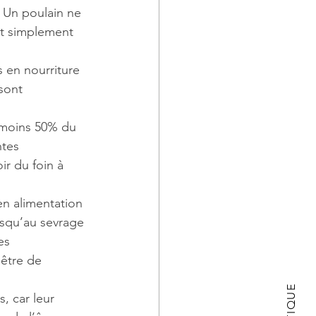
. Un poulain ne 
ut simplement 
 en nourriture 
sont 
 moins 50% du 
ntes 
ir du foin à 
en alimentation 
usqu’au sevrage 
es 
 être de 
, car leur 