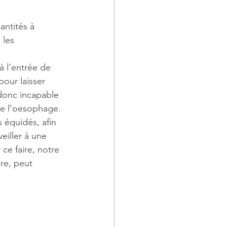
antités à 
 les 
à l’entrée de 
our laisser 
 donc incapable 
de l’oesophage.
s équidés, afin 
veiller à une 
ce faire, notre 
re, peut 